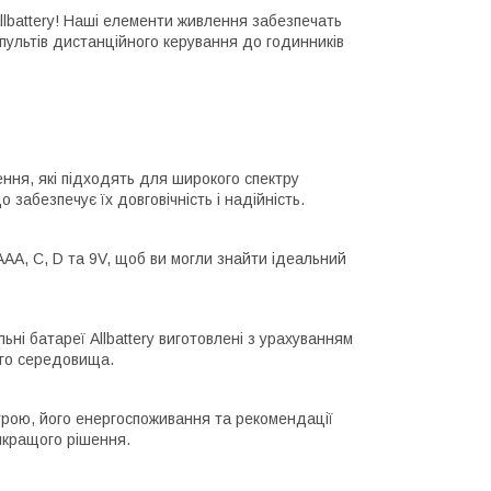
lbattery! Наші елементи живлення забезпечать
 пультів дистанційного керування до годинників
лення, які підходять для широкого спектру
 забезпечує їх довговічність і надійність.
 AAA, C, D та 9V, щоб ви могли знайти ідеальний
ьні батареї Allbattery виготовлені з урахуванням
ого середовища.
строю, його енергоспоживання та рекомендації
йкращого рішення.