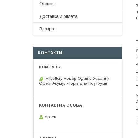
Отзывы
В
н
Доставка и оплата
т
Возврат
П
У
КОНТАКТИ
п
Р
Н
Allbattery Номер Один в Україні у
в
Сфері Акумуляторів для Ноутбуків
Е
М
е
Я
Артем
П
в