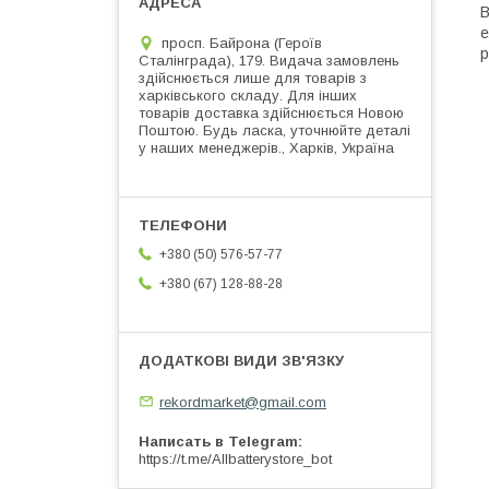
В
е
просп. Байрона (Героїв
р
Сталінграда), 179. Видача замовлень
здійснюється лише для товарів з
харківського складу. Для інших
товарів доставка здійснюється Новою
Поштою. Будь ласка, уточнюйте деталі
у наших менеджерів., Харків, Україна
+380 (50) 576-57-77
+380 (67) 128-88-28
rekordmarket@gmail.com
Написать в Telegram
https://t.me/Allbatterystore_bot