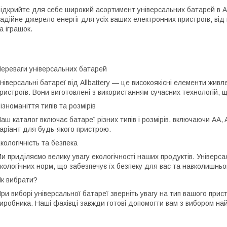
ідкрийте для себе широкий асортимент універсальних батарей в Al
адійне джерело енергії для усіх ваших електронних пристроїв, від
а іграшок.
ереваги універсальних батарей
ніверсальні батареї від Allbattery — це високоякісні елементи жив
ристроїв. Вони виготовлені з використанням сучасних технологій, що
ізноманіття типів та розмірів
аш каталог включає батареї різних типів і розмірів, включаючи AA,
аріант для будь-якого пристрою.
кологічність та безпека
и приділяємо велику увагу екологічності наших продуктів. Універсал
кологічних норм, що забезпечує їх безпеку для вас та навколишнь
к вибрати?
ри виборі універсальної батареї зверніть увагу на тип вашого при
иробника. Наші фахівці завжди готові допомогти вам з вибором на