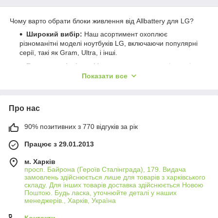
Чому варто обрати блоки живлення від Allbattery для LG?
Широкий вибір:
Наш асортимент охоплює
різноманітні моделі ноутбуків LG, включаючи популярні
серії, такі як Gram, Ultra, і інші.
Висока сумісність:
Ми пропонуємо як оригінальні,
так і сумісні блоки живлення, які ідеально підходять до
Показати все
вашого ноутбука, гарантуючи безпроблемну роботу.
Надійність:
Усі наші продукти вироблені з
використанням високоякісних матеріалів і технологій,
Про нас
забезпечуючи довговічність і безпеку використання.
90% позитивних з 770 відгуків за рік
Конкурентні ціни:
Ми пропонуємо доступні ціни на
блоки живлення для ноутбуків LG, дозволяючи вам
Працює з 29.01.2013
знайти оптимальний варіант без переплат.
Поради щодо вибору блоку живлення для LG:
м. Харків
просп. Байрона (Героїв Сталінграда), 179. Видача
Перевірте сумісність:
Упевніться, що обраний блок
замовлень здійснюється лише для товарів з харківського
живлення сумісний з моделлю вашого ноутбука LG,
складу. Для інших товарів доставка здійснюється Новою
звернувши увагу на тип роз'єму та вихідні параметри.
Поштою. Будь ласка, уточнюйте деталі у наших
менеджерів., Харків, Україна
Вибір потужності:
Важливо обрати блок живлення з
відповідною потужністю, щоб забезпечити ефективне