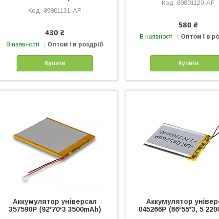
89801120-AF
89801131-AF
580 ₴
430 ₴
В наявності
Оптом і в р
В наявності
Оптом і в роздріб
Купити
Купити
Аккумулятор універсал
Аккумулятор універ
357590P (92*70*3 3500mAh)
045266P (66*55*3, 5 22