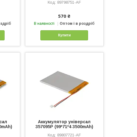
89798751-AF
570 ₴
оздріб
В наявності
Оптом і в роздріб
Купити
сал
Аккумулятор універсал
00mAh)
357095P (99*71*4 3500mAh)
89807721-AF