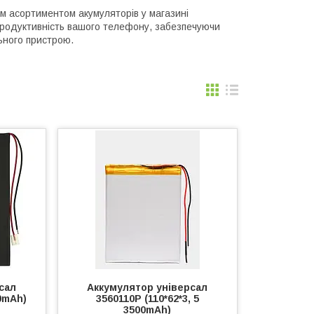
м асортиментом акумуляторів у магазині
 продуктивність вашого телефону, забезпечуючи
льного пристрою.
сал
Аккумулятор універсал
10mAh)
3560110P (110*62*3, 5
3500mAh)