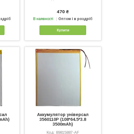
470 ₴
оздріб
В наявності
Оптом і в роздріб
Купити
сал
Аккумулятор універсал
0mAh)
3560110P (108*64.5*3.8
3500mAh)
89815887-AF