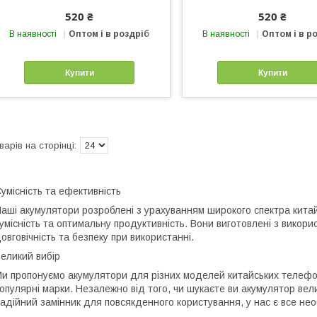
520 ₴
520 ₴
В наявності
Оптом і в роздріб
В наявності
Оптом і в р
Купити
Купити
умісність та ефективність
аші акумулятори розроблені з урахуванням широкого спектра кита
умісність та оптимальну продуктивність. Вони виготовлені з викори
овговічність та безпеку при використанні.
еликий вибір
и пропонуємо акумулятори для різних моделей китайських телефоні
опулярні марки. Незалежно від того, чи шукаєте ви акумулятор вел
адійний замінник для повсякденного користування, у нас є все нео