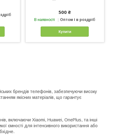
500 ₴
оздріб
В наявності
Оптом і в роздріб
Купити
йських брендів телефонів, забезпечуючи високу
станням якісних матеріалів, що гарантує
в, включаючи Xiaomi, Huawei, OnePlus, та інші
икої ємності для інтенсивного використання або
бхідне.