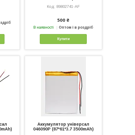
89802741-AF
500 ₴
оздріб
В наявності
Оптом і в роздріб
Купити
сал
Аккумулятор універсал
00mAh)
046090P (87*61*3.7 3500mAh)