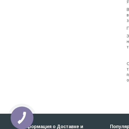
Я
В
в
з
П
З
н
т
О
т
п
о
Информация о Доставке и
Популя