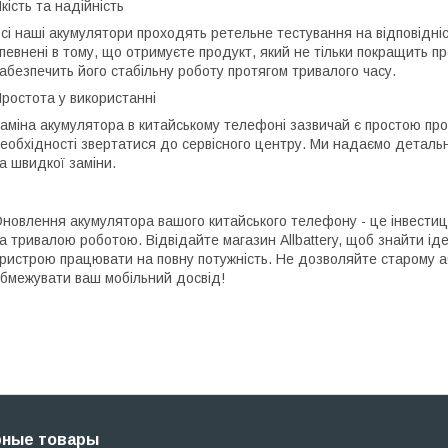
кість та надійність
сі наші акумулятори проходять ретельне тестування на відповідніс
певнені в тому, що отримуєте продукт, який не тільки покращить п
абезпечить його стабільну роботу протягом тривалого часу.
ростота у використанні
аміна акумулятора в китайському телефоні зазвичай є простою пр
еобхідності звертатися до сервісного центру. Ми надаємо детальні
а швидкої заміни.
новлення акумулятора вашого китайського телефону - це інвестиці
а тривалою роботою. Відвідайте магазин Allbattery, щоб знайти і
ристрою працювати на повну потужність. Не дозволяйте старому 
бмежувати ваш мобільний досвід!
рные товары