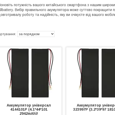
оновіть потужність вашого китайського смартфона з нашим широки
llbattery. Вибір правильного акумулятора може суттєво покращити
овготривалу роботу та надійність, яку ви очікуєте від вашого мобі
Аккумулятор універсал
Аккумулятор універ
4144101P (4.1*44*101
323997P (3.2*39*97 18
2942mAh)!