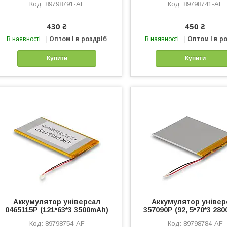
89798791-AF
89798741-AF
430 ₴
450 ₴
В наявності
Оптом і в роздріб
В наявності
Оптом і в р
Купити
Купити
Аккумулятор універсал
Аккумулятор універ
0465115P (121*63*3 3500mAh)
357090P (92, 5*70*3 28
89798754-AF
89798784-AF