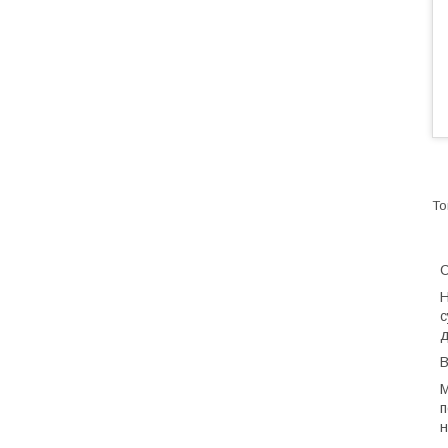
С
Н
с
д
В
М
п
н