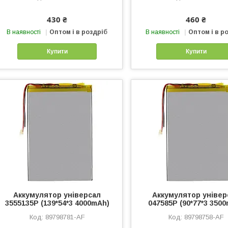
430 ₴
460 ₴
В наявності
Оптом і в роздріб
В наявності
Оптом і в р
Купити
Купити
Аккумулятор універсал
Аккумулятор універ
3555135P (139*54*3 4000mAh)
047585P (90*77*3 350
89798781-AF
89798758-AF