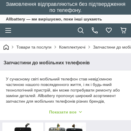
Замовлення відправляються без підтвердження
по телефону.
Allbattery — ми вирішуємо, поки інші шукають
Товари та послуги
Комплектуючі
Запчастини до моб
Запчастини до мобільних телефонів
У сучасному світі мобільний телефон став невід'ємною
частиною нашого повсякденного життя, і як і будь-який
технологічний пристрій, він може потребувати ремонту або
заміни деталей. Allbattery пропонує широкий асортимент
запчастин для мобільних телефонів різних брендів,
включаючи Apple, Samsung, Huawei, Xiaomi та багато інших.
Показати все
Від екранів та акумуляторів до камер, кнопок та інших
компонентів, ми забезпечимо все необхідне для відновлення
або оновлення вашого пристрою.