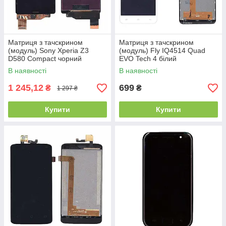
Матриця з тачскрином
Матриця з тачскрином
(модуль) Sony Xperia Z3
(модуль) Fly IQ4514 Quad
D580 Compact чорний
EVO Tech 4 білий
В наявності
В наявності
1 245,12
699
₴
₴
1 297 ₴
Купити
Купити