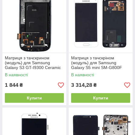
Матриця з тачскрином
Матриця з тачскріном
(модуль) для Samsung
(модуль) для Samsung
Galaxy S3 GT-I9300 Ceramic
Galaxy S5 mini SM-G800F
White білий з рамкою
білий
В наявності
В наявності
1 844
3 314,28
₴
₴
Купити
Купити