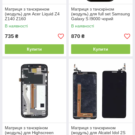
Матриця з тачскрином
Матриця з тачскріном
(модуль) для Acer Liquid Z4
(модуль) для full set Samsung
Z140 Z160
Galaxy S I9000 чорий
В наявності
В наявності
735
870
₴
₴
Купити
Купити
Матриця з тачскріном
Матриця з тачскрином
(модуль) для Highscreen
(модуль) для Alcatel Idol 2S