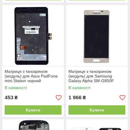
Матриця з тачскрином
Матриця з тачскрином
(модуль) для Asus PadFone
(модуль) для Samsung
mini Station чорний
Galaxy Alpha SM-G850F
золотистий
В наявності
В наявності
453
1 966
₴
₴
Купити
Купити