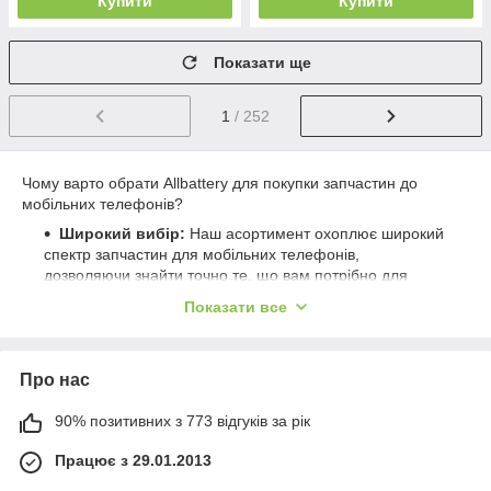
Купити
Купити
Показати ще
1
/ 252
Чому варто обрати Allbattery для покупки запчастин до
мобільних телефонів?
Широкий вибір:
Наш асортимент охоплює широкий
спектр запчастин для мобільних телефонів,
дозволяючи знайти точно те, що вам потрібно для
ремонту або апгрейду.
Показати все
Висока якість:
Ми пропонуємо лише перевірені
запчастини, які відповідають або перевищують
оригінальні стандарти якості, забезпечуючи
Про нас
оптимальну роботу вашого мобільного телефона.
Конкурентні ціни:
Наші ціни розроблені таким
90% позитивних з 773 відгуків за рік
чином, щоб зробити ремонт або апгрейд вашого
мобільного телефона максимально доступним.
Працює з 29.01.2013
Професійна консультація:
Наші експерти