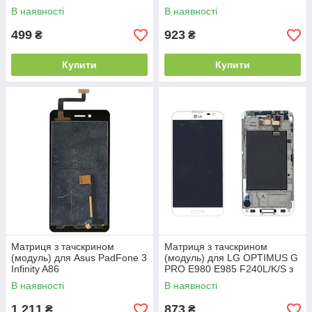
В наявності
В наявності
499
923
₴
₴
Купити
Купити
Матриця з тачскрином
Матриця з тачскрином
(модуль) для Asus PadFone 3
(модуль) для LG OPTIMUS G
Infinity A86
PRO E980 E985 F240L/K/S з
рамкою білий
В наявності
В наявності
1 211
873
₴
₴