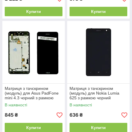
Купити
Купити
Матриця з тачскрином
Матриця з тачскрином
(модуль) для Asus PadFone
(модуль) для Nokia Lumia
mini 4.3 чорний з рамкою
625 з рамкою чорний
В наявності
В наявності
845
636
₴
₴
Купити
Купити