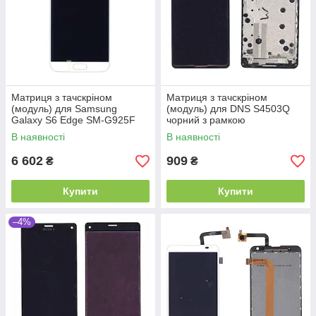
Матриця з тачскріном
Матриця з тачскріном
(модуль) для Samsung
(модуль) для DNS S4503Q
Galaxy S6 Edge SM-G925F
чорний з рамкою
білий з рамкою
В наявності
В наявності
6 602
909
₴
₴
Купити
Купити
–4%