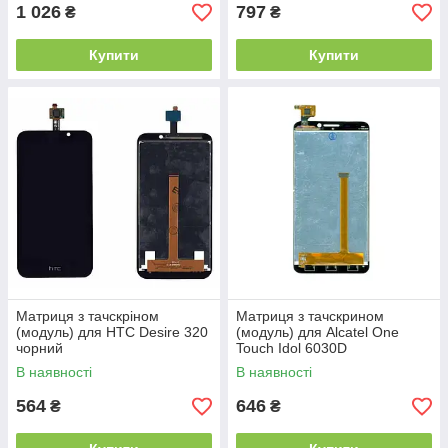
1 026
797
₴
₴
Купити
Купити
Матриця з тачскріном
Матриця з тачскрином
(модуль) для HTC Desire 320
(модуль) для Alcatel One
чорний
Touch Idol 6030D
В наявності
В наявності
564
646
₴
₴