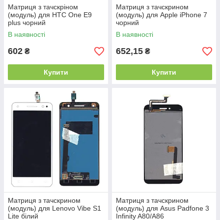
Матриця з тачскріном
Матриця з тачскрином
(модуль) для HTC One E9
(модуль) для Apple iPhone 7
plus чорний
чорний
В наявності
В наявності
602
652,15
₴
₴
Купити
Купити
Матриця з тачскрином
Матриця з тачскрином
(модуль) для Lenovo Vibe S1
(модуль) для Asus Padfone 3
Lite білий
Infinity A80/A86