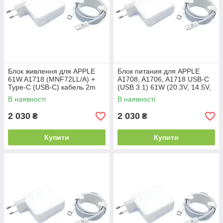
Блок живлення для APPLE
Блок питания для APPLE
61W A1718 (MNF72LL/A) +
A1708, A1706, A1718 USB-C
Type-C (USB-C) кабель 2m
(USB 3.1) 61W (20.3V, 14.5V,
ORIGINAL
9V, 5.2V) A1718 . В комплекте
В наявності
В наявності
USB-C кабель ORIGINAL.
2 030
2 030
₴
₴
Купити
Купити