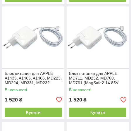
Блок питания для APPLE
Блок питания для APPLE
A1435, A1465, A1466, MD223,
MD711, MD232, MD760,
MD224, MD231, MD232
MD761 (MagSafe2 14.85V
(MagSafe2 14.85V 3.05A
3.05A 45W) ORIGINAL. В
В наявності
В наявності
45W) ORIGINAL. В комплекте
комплекте вилка питания.
вилка
1 520
1 520
₴
₴
Купити
Купити