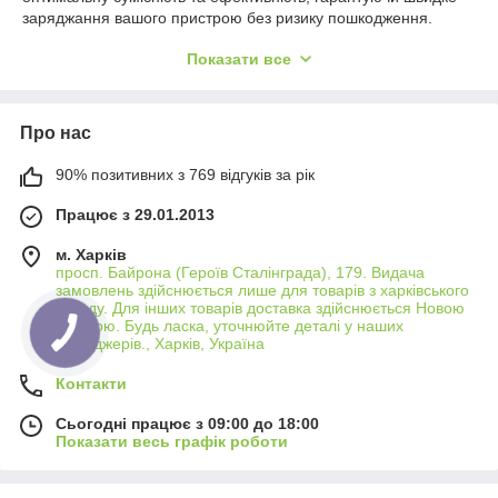
заряджання вашого пристрою без ризику пошкодження.
Вибір ідеального блоку живлення
Показати все
При виборі блоку живлення для MacBook важливо
враховувати модель вашого ноутбука та його специфікації,
зокрема потужність (в ватах) та тип роз'єму. Ми пропонуємо
Про нас
блоки живлення з різними параметрами, що дозволяє вам
знайти найбільш підходящий варіант.
90% позитивних з 769 відгуків за рік
Надійність та безпека
Працює з 29.01.2013
Всі наші блоки живлення проходять ретельну перевірку
якості, щоб забезпечити їх надійність та безпеку
м. Харків
використання. Вони виготовлені з високоякісних матеріалів та
просп. Байрона (Героїв Сталінграда), 179. Видача
мають захист від перепадів напруги, перегріву та короткого
замовлень здійснюється лише для товарів з харківського
замикання.
складу. Для інших товарів доставка здійснюється Новою
Поштою. Будь ласка, уточнюйте деталі у наших
менеджерів., Харків, Україна
Обравши блок живлення для MacBook в Allbattery, ви
Контакти
забезпечите своєму ноутбуку надійне та ефективне
заряджання. Наш асортимент продукції відповідає високим
Сьогодні працює з 09:00 до 18:00
стандартам якості та безпеки, дозволяючи вам
Показати весь графік роботи
насолоджуватися безперебійною роботою вашого MacBook.
Відвідайте наш сайт сьогодні та знайдіть ідеальний блок
живлення для свого ноутбука!