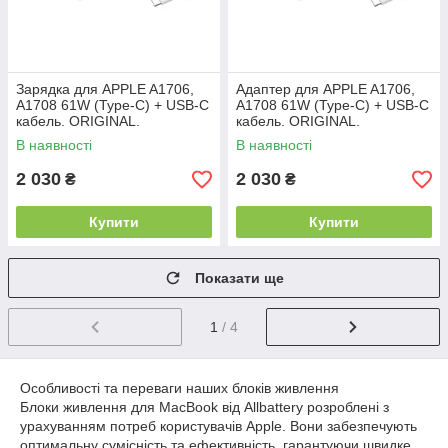
Зарядка для APPLE A1706,
Адаптер для APPLE A1706,
A1708 61W (Type-C) + USB-C
A1708 61W (Type-C) + USB-C
кабель. ORIGINAL.
кабель. ORIGINAL.
В наявності
В наявності
2 030
2 030
₴
₴
Купити
Купити
Показати ще
1
/ 4
Особливості та переваги наших блоків живлення
Блоки живлення для MacBook від Allbattery розроблені з
урахуванням потреб користувачів Apple. Вони забезпечують
оптимальну сумісність та ефективність, гарантуючи швидке