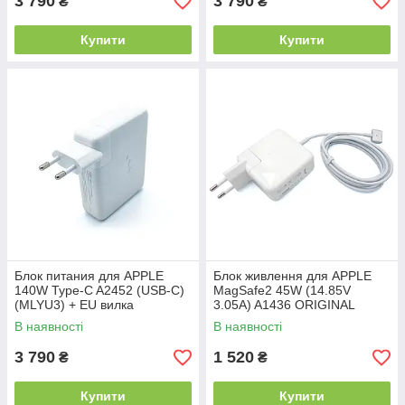
3 790
3 790
₴
₴
Купити
Купити
Блок питания для APPLE
Блок живлення для APPLE
140W Type-C A2452 (USB-C)
MagSafe2 45W (14.85V
(MLYU3) + EU вилка
3.05A) A1436 ORIGINAL
В наявності
В наявності
3 790
1 520
₴
₴
Купити
Купити