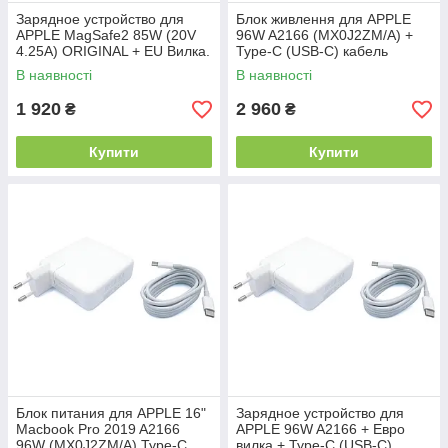
Зарядное устройство для
Блок живлення для APPLE
APPLE MagSafe2 85W (20V
96W A2166 (MX0J2ZM/A) +
4.25A) ORIGINAL + EU Вилка.
Type-C (USB-C) кабель
ORIGINAL. Для Apple
В наявності
В наявності
MacBook Pro A1706 A1707
A1708 A1989
1 920
2 960
₴
₴
Купити
Купити
Блок питания для APPLE 16"
Зарядное устройство для
Macbook Pro 2019 A2166
APPLE 96W A2166 + Евро
96W (MX0J2ZM/A) Type-C
вилка + Type-C (USB-C)