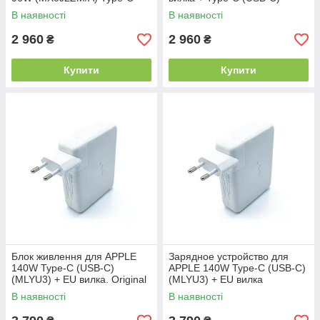
(USB-C) (Евро вилка в
кабель. ORIGINAL. Для Apple
В наявності
В наявності
комплекте) ORIGINAL.
MacBook Pro A1706 A1707
A1708
2 960
2 960
₴
₴
Купити
Купити
Блок живлення для APPLE
Зарядное устройство для
140W Type-C (USB-C)
APPLE 140W Type-C (USB-C)
(MLYU3) + EU вилка. Original
(MLYU3) + EU вилка
В наявності
В наявності