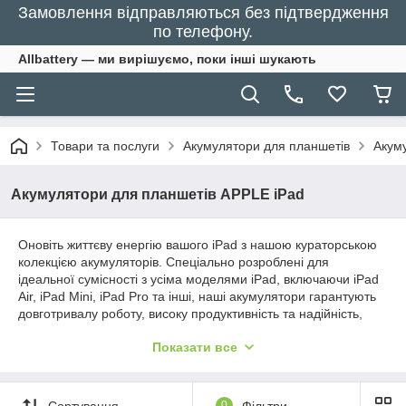
Замовлення відправляються без підтвердження
по телефону.
Allbattery — ми вирішуємо, поки інші шукають
Товари та послуги
Акумулятори для планшетів
Акум
Акумулятори для планшетів APPLE iPad
Оновіть життєву енергію вашого iPad з нашою кураторською
колекцією акумуляторів. Спеціально розроблені для
ідеальної сумісності з усіма моделями iPad, включаючи iPad
Air, iPad Mini, iPad Pro та інші, наші акумулятори гарантують
довготривалу роботу, високу продуктивність та надійність,
дозволяючи вам безперервно насолоджуватися улюбленим
Показати все
контентом, роботою та іграми.
Сортування
0
Фільтри