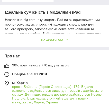
Ідеальна сумісність з моделями iPad
Незалежно від того, яку модель iPad ви використовуєте, ми
пропонуємо акумулятори, які підходять спеціально для
вашого пристрою, забезпечуючи легке встановлення та
оптимальну сумісність. Вибір правильного акумулятора для
вашого iPad ніколи не був настільки простим та зручним.
Показати все
Висока якість та надійність
Використовуючи передові технології, наші акумулятори для
Про нас
iPad забезпечують високу ємність та тривалу роботу,
дозволяючи вашому планшету працювати на повну
90% позитивних з 770 відгуків за рік
потужність протягом тривалого часу. Ви отримуєте надійне
джерело енергії для повсякденного використання.
Працює з 29.01.2013
Безпека використання
м. Харків
Кожен акумулятор оснащений захисними механізмами, що
просп. Байрона (Героїв Сталінграда), 179. Видача
гарантують безпеку використання вашого iPad. Захист від
замовлень здійснюється лише для товарів з харківського
перезарядження, перегріву та короткого замикання
складу. Для інших товарів доставка здійснюється Новою
забезпечує спокій та безпеку при кожному використанні
Поштою. Будь ласка, уточнюйте деталі у наших
менеджерів., Харків, Україна
планшета.