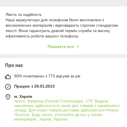
Якість та надійність
Наші акумулятори для телефонів Nomi виготовлені з
високоякісних матеріалів і відповідають строгим стандартам
якості. Вони гарантують довгий термін служби та високу
ефективність роботи вашого телефону.
Широкий вибір
Показати все
У нашому асортименті ви знайдете акумулятори різної
ємності, що дозволить підібрати ідеальний варіант для
вашого пристрою. Ми пропонуємо рішення як для останніх
Про нас
моделей телефонів Nomi, так і для пристроїв більш ранніх
випусків.
90% позитивних з 773 відгуків за рік
Переваги використання
Працює з 29.01.2013
Використання оригінальних акумуляторів для телефонів
Nomi забезпечує не тільки тривалу роботу без підзарядки,
м. Харків
але й безпеку для вашого пристрою, запобігаючи ризик
просп. Байрона (Героїв Сталінграда), 179. Видача
перегріву та набряку батареї.
замовлень здійснюється лише для товарів з харківського
складу. Для інших товарів доставка здійснюється Новою
Поради щодо вибору
Поштою. Будь ласка, уточнюйте деталі у наших
менеджерів., Харків, Україна
При виборі акумулятора зверніть увагу на його ємність (mAh),
яка визначає тривалість роботи пристрою від одного заряду.