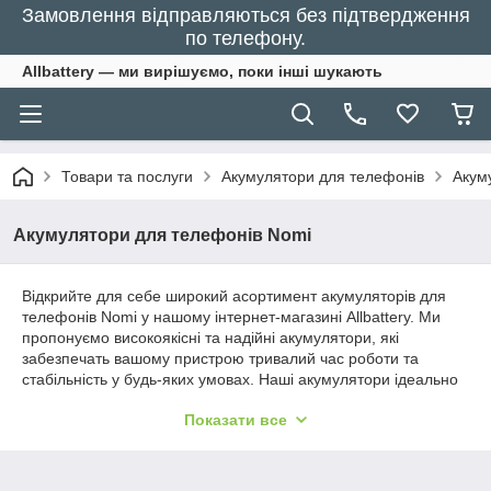
Замовлення відправляються без підтвердження
по телефону.
Allbattery — ми вирішуємо, поки інші шукають
Товари та послуги
Акумулятори для телефонів
Акум
Акумулятори для телефонів Nomi
Відкрийте для себе широкий асортимент акумуляторів для
телефонів Nomi у нашому інтернет-магазині Allbattery. Ми
пропонуємо високоякісні та надійні акумулятори, які
забезпечать вашому пристрою тривалий час роботи та
стабільність у будь-яких умовах. Наші акумулятори ідеально
підходять для тих, хто цінує тривалу автономність та безпеку
Показати все
свого мобільного пристрою.