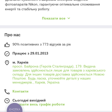
фотоапаратів Nikon, гарантуючи оптимальне споживання
енергії та стабільну роботу.
Довготривала робота
Показати все
З акумуляторами від Allbattery ваш Nikon буде тримати заряд
довше, надаючи вам свободу знімати велику кількість
фотографій або відео на одному заряді. Це особливо
Про нас
важливо під час подорожей, довгих фотосесій або
спеціальних подій.
90% позитивних з 773 відгуків за рік
Висока якість та надійність
Працює з 29.01.2013
Виготовлені з використанням якісних матеріалів, наші
акумулятори забезпечують не тільки тривалу роботу, але й
м. Харків
максимальну безпеку для вашого фотоапарата Nikon,
просп. Байрона (Героїв Сталінграда), 179. Видача
захищаючи його від перегріву, перезарядки та короткого
замовлень здійснюється лише для товарів з харківського
замикання.
складу. Для інших товарів доставка здійснюється Новою
Поштою. Будь ласка, уточнюйте деталі у наших
Вибір для кожного фотографа
менеджерів., Харків, Україна
Ми пропонуємо акумулятори різної ємності, відповідно до
Контакти
потреб кожного фотографа. Незалежно від того, чи ви
професійний фотограф чи аматор, у нас є ідеальний варіант
Сьогодні вихідний
акумулятора, щоб ваш Nikon завжди був готовий до зйомки.
Показати весь графік роботи
КНОПКА