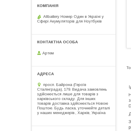
Allbattery Номер Один в Україні у
Сфері Акумуляторів для Ноутбуків
Артем
просп. Байрона (Героїв
І
Сталінграда), 179. Видача замовлень
здійснюється лише для товарів з
Н
харківського складу. Для інших
з
товарів доставка здійснюється Новою
D
Поштою. Будь ласка, уточнюйте деталі
у наших менеджерів., Харків, Україна
Д
З
р