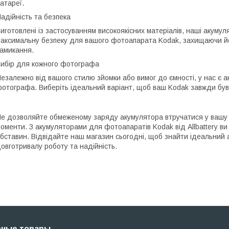
атареї.
адійність та безпека
иготовлені із застосуванням високоякісних матеріалів, наші акумул
аксимальну безпеку для вашого фотоапарата Kodak, захищаючи йог
амикання.
ибір для кожного фотографа
езалежно від вашого стилю зйомки або вимог до ємності, у нас є 
отографа. Виберіть ідеальний варіант, щоб ваш Kodak завжди був
е дозволяйте обмеженому заряду акумулятора втручатися у вашу т
оменти. З акумуляторами для фотоапаратів Kodak від Allbattery ви
бставин. Відвідайте наш магазин сьогодні, щоб знайти ідеальний 
овготривалу роботу та надійність.
рные товары