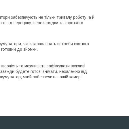
ятори забезпечують не тільки тривалу роботу, а й
о від перегріву, перезарядки та короткого
акумулятори, які задовольнять потреби кожного
 готовий до зйомки.
ворчість та можливість зафіксувати важливі
 завжди будете готові знімати, незалежно від
акумулятор, який забезпечить вашій камері