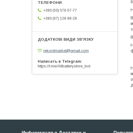
б
Н
+380 (50) 576-57-77
В
+380 (67) 128-88-28
м
з
В
Н
rekordmarket@gmail.com
ф
Написать в Telegram
https://t.me/Allbatterystore_bot
Н
м
о
д
Информация о Доставке и
Популя