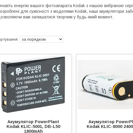
новіть енергію вашого фотоапарата Kodak з нашою вибраною серією
озроблені для сумісності з моделями Kodak, наші акумулятори заб
озволяючи вам залишатися творчим у будь-який момент.
Акумулятор PowerPlant
Акумулятор PowerPl
Kodak KLIC-5001, DB-L50
Kodak KLIC-8000 240
1800mAh