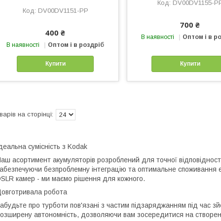
DV00DV1155-P
DV00DV1151-PP
700 ₴
400 ₴
В наявності
Оптом і в р
В наявності
Оптом і в роздріб
Купити
Купити
деальна сумісність з Kodak
аш асортимент акумуляторів розроблений для точної відповідност
абезпечуючи безпроблемну інтеграцію та оптимальне споживання е
SLR камер - ми маємо рішення для кожного.
овготривала робота
абудьте про турботи пов'язані з частим підзаряджанням під час з
озширену автономність, дозволяючи вам зосередитися на створенні