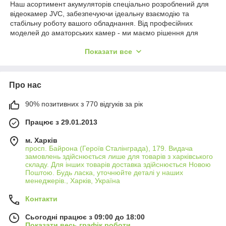
Наш асортимент акумуляторів спеціально розроблений для
відеокамер JVC, забезпечуючи ідеальну взаємодію та
стабільну роботу вашого обладнання. Від професійних
моделей до аматорських камер - ми маємо рішення для
кожного.
Показати все
Довготривала робота
Забудьте про турботи з приводу рівня заряду під час зйомок.
Наші акумулятори для JVC забезпечують розширену
Про нас
автономність, дозволяючи вам зосередитися на процесі
створення відео, а не на пошуках розетки.
90% позитивних з 770 відгуків за рік
Надійність та безпека
Працює з 29.01.2013
Виготовлені з використанням високоякісних компонентів,
наші акумулятори гарантують не тільки тривалу роботу, але й
м. Харків
максимальну безпеку для вашої відеокамери JVC,
просп. Байрона (Героїв Сталінграда), 179. Видача
захищаючи її від перегріву, перезарядки та короткого
замовлень здійснюється лише для товарів з харківського
замикання.
складу. Для інших товарів доставка здійснюється Новою
Поштою. Будь ласка, уточнюйте деталі у наших
Різноманітність вибору
менеджерів., Харків, Україна
Незалежно від ваших потреб у зйомці, у нас є акумулятори
Контакти
різної ємності та тривалості роботи, щоб задовольнити
запити кожного користувача. Оберіть оптимальний варіант,
Сьогодні працює з 09:00 до 18:00
щоб ваша відеокамера JVC завжди була готова до дії.
Показати весь графік роботи