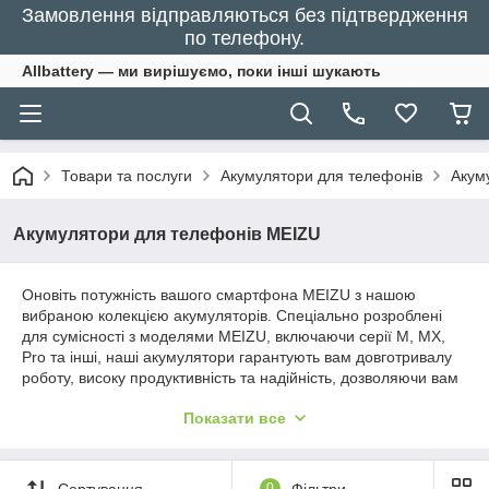
Замовлення відправляються без підтвердження
по телефону.
Allbattery — ми вирішуємо, поки інші шукають
Товари та послуги
Акумулятори для телефонів
Акум
Акумулятори для телефонів MEIZU
Оновіть потужність вашого смартфона MEIZU з нашою
вибраною колекцією акумуляторів. Спеціально розроблені
для сумісності з моделями MEIZU, включаючи серії M, MX,
Pro та інші, наші акумулятори гарантують вам довготривалу
роботу, високу продуктивність та надійність, дозволяючи вам
насолоджуватися улюбленими додатками, іграми та медіа
Показати все
без зайвих перерв на зарядку.
Сортування
0
Фільтри