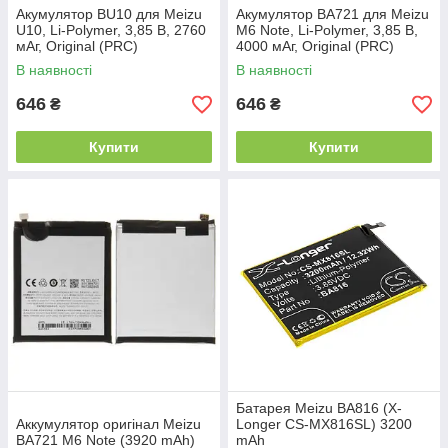
Акумулятор BU10 для Meizu
Акумулятор BA721 для Meizu
U10, Li-Polymer, 3,85 B, 2760
M6 Note, Li-Polymer, 3,85 B,
мАг, Original (PRC)
4000 мАг, Original (PRC)
В наявності
В наявності
646
646
₴
₴
Купити
Купити
Батарея Meizu BA816 (X-
Аккумулятор оригінал Meizu
Longer CS-MX816SL) 3200
BA721 M6 Note (3920 mAh)
mAh