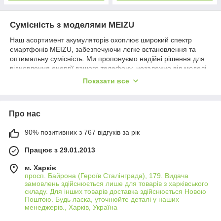
Сумісність з моделями MEIZU
Наш асортимент акумуляторів охоплює широкий спектр
смартфонів MEIZU, забезпечуючи легке встановлення та
оптимальну сумісність. Ми пропонуємо надійні рішення для
відновлення енергії вашого телефону, незалежно від моделі.
Висока якість та продуктивність
Показати все
Використовуючи передові літій-іонні технології, наші
акумулятори для MEIZU забезпечують високу ємність,
Про нас
тривалу роботу та стабільну продуктивність. Ви отримуєте
надійне джерело енергії, яке допоможе вашому смартфону
90% позитивних з 767 відгуків за рік
працювати на повну потужність.
Гарантія безпеки
Працює з 29.01.2013
Кожен акумулятор має вбудовані захисні механізми, що
м. Харків
забезпечують захист вашого телефону від перезарядження,
просп. Байрона (Героїв Сталінграда), 179. Видача
перегріву та короткого замикання. Ви можете бути впевнені у
замовлень здійснюється лише для товарів з харківського
безпеці та надійності роботи вашого MEIZU з нашим
складу. Для інших товарів доставка здійснюється Новою
акумулятором.
Поштою. Будь ласка, уточнюйте деталі у наших
менеджерів., Харків, Україна
Експертна підтримка