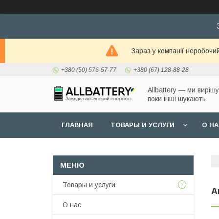
Зараз у компанії неробочи
+380 (50) 576-57-77
+380 (67) 128-88-28
Allbattery — ми виріш
поки інші шукають
ГЛАВНАЯ
ТОВАРЫ И УСЛУГИ
О Н
Товары и услуги
А
О нас