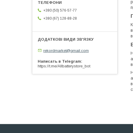
р
п
+380 (50) 576-57-77
+380 (67) 128-88-28
К
в
в
rekordmarket@gmail.com
Н
а
Написать в Telegram
в
https://t.me/Allbatterystore_bot
Н
а
в
с