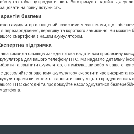
оботу та стабільну продуктивність. Ви отримуєте надійне джерел
рацювати на повну потужність.
Гарантія безпеки
ожен акумулятор оснащений захисними механізмами, що забезпеч
ід перезарядження, перегріву та короткого замикання. Ви можете б
ашого смартфона з нашим акумулятором.
Експертна підтримка
аша команда фахівців завжди готова надати вам професійну консу
кумулятора для вашого телефону HTC. Ми надаємо детальну інфор
ибрати та замінити акумулятор, оптимізувавши роботу вашого при
е дозволяйте зношеному акумулятору скоротити час використанн
кумуляторами ви зможете відновити повну міць та продуктивність 
ашого HTC сьогодні та продовжуйте насолоджуватися безперебій
мартфона.