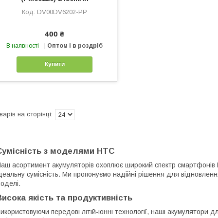
DV00DV6202-PP
400 ₴
В наявності
Оптом і в роздріб
Купити
Сумісність з моделями HTC
аш асортимент акумуляторів охоплює широкий спектр смартфонів 
деальну сумісність. Ми пропонуємо надійні рішення для відновленн
оделі.
Висока якість та продуктивність
икористовуючи передові літій-іонні технології, наші акумулятори 