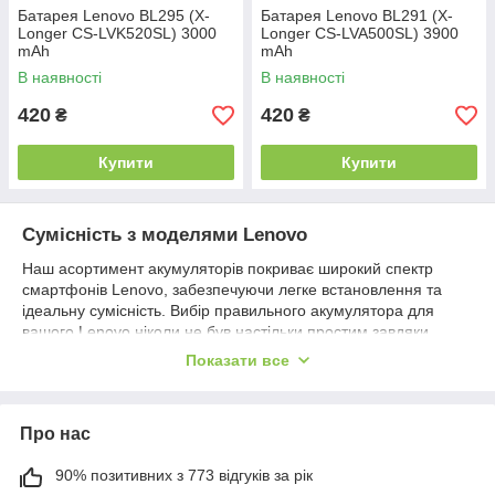
Батарея Lenovo BL295 (X-
Батарея Lenovo BL291 (X-
Longer CS-LVK520SL) 3000
Longer CS-LVA500SL) 3900
mAh
mAh
В наявності
В наявності
420
420
₴
₴
Купити
Купити
Сумісність з моделями Lenovo
Наш асортимент акумуляторів покриває широкий спектр
смартфонів Lenovo, забезпечуючи легке встановлення та
ідеальну сумісність. Вибір правильного акумулятора для
вашого Lenovo ніколи не був настільки простим завдяки
нашій допомозі та широкому вибору продуктів.
Показати все
Висока якість та продуктивність
Використовуючи передові літій-іонні технології, наші
Про нас
акумулятори для Lenovo забезпечують високу ємність,
тривалу роботу та стабільну продуктивність. Ви отримуєте
90% позитивних з 773 відгуків за рік
надійне джерело енергії, яке допоможе вашому смартфону