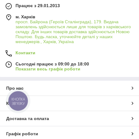
працювати на повну потужність.
Працює з 29.01.2013
Гарантія безпеки
м. Харків
Кожен акумулятор оснащений захисними механізмами, що
просп. Байрона (Героїв Сталінграда), 179. Видача
забезпечують безпеку використання вашого Lenovo: захист
замовлень здійснюється лише для товарів з харківського
від перезарядження, перегріву та короткого замикання. Ви
складу. Для інших товарів доставка здійснюється Новою
можете бути впевнені в безпеці та надійності роботи вашого
Поштою. Будь ласка, уточнюйте деталі у наших
менеджерів., Харків, Україна
смартфона з нашим акумулятором.
Експертна підтримка
Контакти
Наша команда фахівців завжди готова надати вам
Сьогодні працює з 09:00 до 18:00
професійну консультацію та допомогу у виборі ідеального
Показати весь графік роботи
акумулятора для вашого телефону Lenovo. Ми надаємо
детальну інформацію та підтримку, щоб ви могли з легкістю
вибрати та замінити акумулятор, оптимізувавши роботу
Про нас
вашого пристрою.
Не дозволяйте зношеному акумулятору скоротити час
КНОПКА
Контакти
ЗВ'ЯЗКУ
використання вашого смартфона Lenovo. З нашими
акумуляторами ви зможете відновити повну міць та
продуктивність вашого пристрою. Виберіть надійне рішення
Доставка та оплата
для вашого Lenovo сьогодні та продовжуйте
насолоджуватися безперебійною роботою та високою
продуктивністю вашого смартфона.
Графік роботи