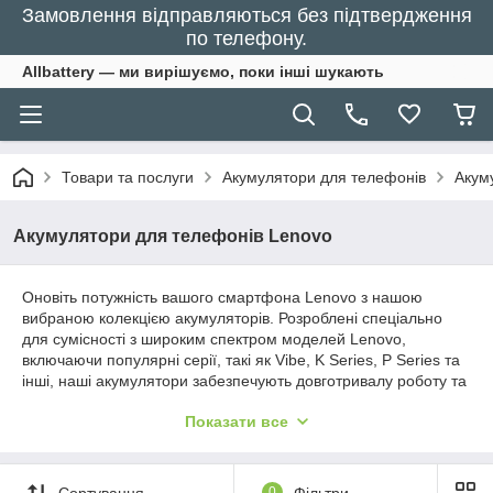
Замовлення відправляються без підтвердження
по телефону.
Allbattery — ми вирішуємо, поки інші шукають
Товари та послуги
Акумулятори для телефонів
Акум
Акумулятори для телефонів Lenovo
Оновіть потужність вашого смартфона Lenovo з нашою
вибраною колекцією акумуляторів. Розроблені спеціально
для сумісності з широким спектром моделей Lenovo,
включаючи популярні серії, такі як Vibe, K Series, P Series та
інші, наші акумулятори забезпечують довготривалу роботу та
відмінну продуктивність, дозволяючи вам залишатися на
Показати все
зв'язку та активними без непотрібних перерв на зарядку.
Сортування
0
Фільтри