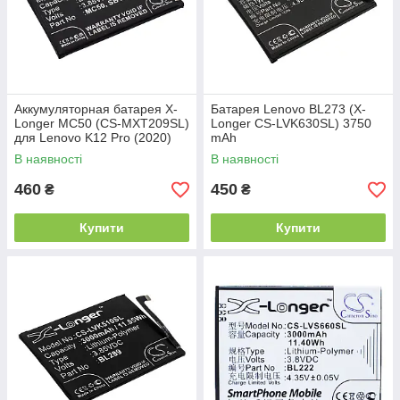
Аккумуляторная батарея X-
Батарея Lenovo BL273 (X-
Longer MC50 (CS-MXT209SL)
Longer CS-LVK630SL) 3750
для Lenovo K12 Pro (2020)
mAh
(5800 mAh)
В наявності
В наявності
460
450
₴
₴
Купити
Купити