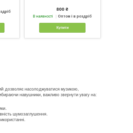
800 ₴
оздріб
В наявності
Оптом і в роздріб
Купити
кий дозволяє насолоджуватися музикою,
ибираючи навушники, важливо звернути увагу на:
ики.
явність шумозаглушення.
використанні.