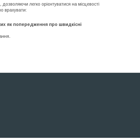
 дозволяючи легко орієнтуватися на місцевості
во врахувати:
ких як попередження про швидкісні
ання.