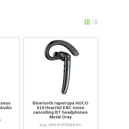
aseus
Bluetooth гарнітура HOCO
 Audio
S19 Heartful ENC noise
cancelling BT headphones
Metal Gray
S
6931474752918-KS