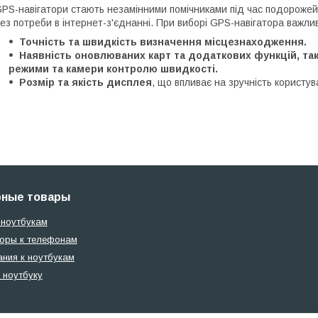
PS-навігатори стають незамінними помічниками під час подорожей,
ез потреби в інтернет-з'єднанні. При виборі GPS-навігатора важли
Точність та швидкість визначення місцезнаходження.
Наявність оновлюваних карт та додаткових функцій, та
режими та камери контролю швидкості.
Розмір та якість дисплея
, що впливає на зручність користув
рные товары
 ноутбукам
оры к телефонам
ания к ноутбукам
 ноутбуку