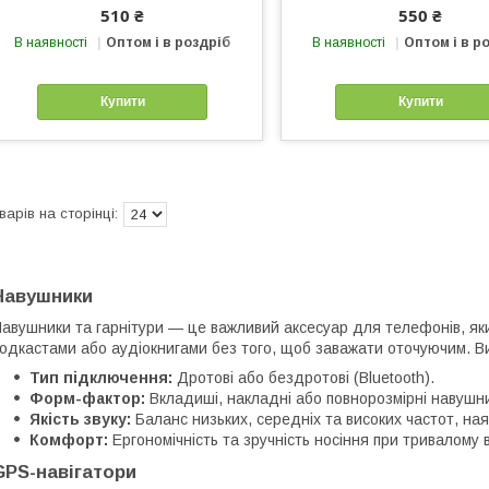
510 ₴
550 ₴
В наявності
Оптом і в роздріб
В наявності
Оптом і в р
Купити
Купити
Навушники
авушники та гарнітури — це важливий аксесуар для телефонів, я
одкастами або аудіокнигами без того, щоб заважати оточуючим. В
Тип підключення:
Дротові або бездротові (Bluetooth).
Форм-фактор:
Вкладиші, накладні або повнорозмірні навушн
Якість звуку:
Баланс низьких, середніх та високих частот, на
Комфорт:
Ергономічність та зручність носіння при тривалому 
GPS-навігатори