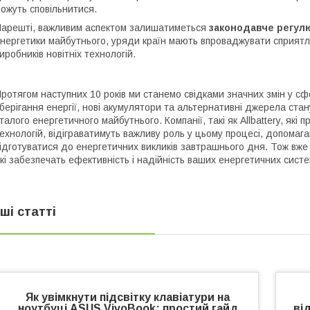
ожуть сповільнитися.
арешті, важливим аспектом залишатиметься
законодавче регул
нергетики майбутнього, уряди країн мають впроваджувати сприятли
иробників новітніх технологій.
ротягом наступних 10 років ми станемо свідками значних змін у с
берігання енергії, нові акумулятори та альтернативні джерела с
талого енергетичного майбутнього. Компанії, такі як Allbattery, як
ехнологій, відіграватимуть важливу роль у цьому процесі, допомаг
ідготуватися до енергетичних викликів завтрашнього дня. Тож вже
кі забезпечать ефективність і надійність ваших енергетичних сист
нші статті
Як увімкнути підсвітку клавіатури на
ноутбуці ASUS VivoBook: простий гайд
ві