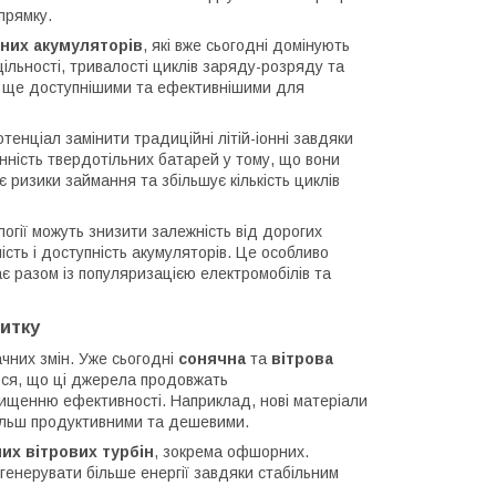
прямку.
нних акумуляторів
, які вже сьогодні домінують
ільності, тривалості циклів заряду-розряду та
їх ще доступнішими та ефективнішими для
тенціал замінити традиційні літій-іонні завдяки
інність твердотільних батарей у тому, що вони
 ризики займання та збільшує кількість циклів
ології можуть знизити залежність від дорогих
ність і доступність акумуляторів. Це особливо
ає разом із популяризацією електромобілів та
итку
чних змін. Уже сьогодні
сонячна
та
вітрова
ься, що ці джерела продовжать
ищенню ефективності. Наприклад, нові матеріали
 більш продуктивними та дешевими.
их вітрових турбін
, зокрема офшорних.
генерувати більше енергії завдяки стабільним