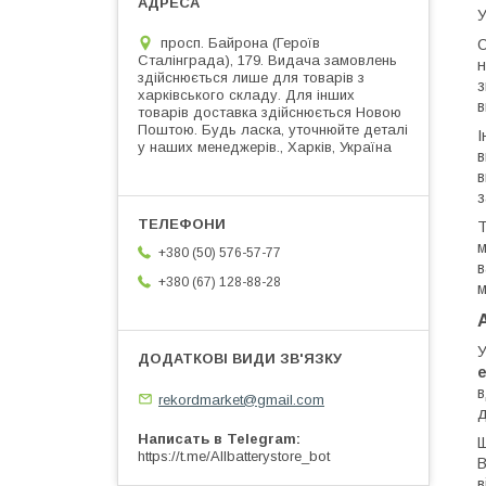
У
просп. Байрона (Героїв
С
Сталінграда), 179. Видача замовлень
н
здійснюється лише для товарів з
з
харківського складу. Для інших
в
товарів доставка здійснюється Новою
Поштою. Будь ласка, уточнюйте деталі
І
у наших менеджерів., Харків, Україна
в
в
з
Т
м
+380 (50) 576-57-77
в
+380 (67) 128-88-28
м
У
е
в
rekordmarket@gmail.com
д
Написать в Telegram
Щ
https://t.me/Allbatterystore_bot
В
в