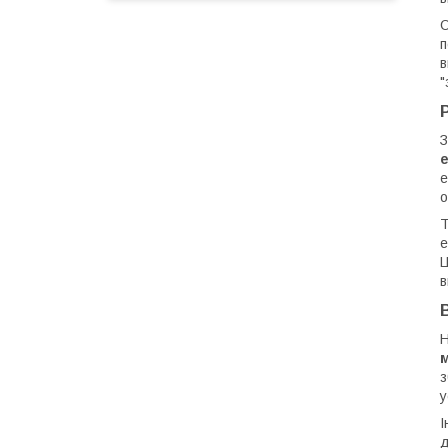
О
п
в
"
З
е
о
Т
е
Ц
в
Н
м
з
у
І
д