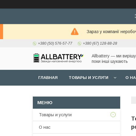
Зараз у компанії неробо
+380 (50) 576-57-77
+380 (67) 128-88-28
Allbattery — ми виріш
поки інші шукають
ГЛАВНАЯ
ТОВАРЫ И УСЛУГИ
О Н
Товары и услуги
Т
р
О нас