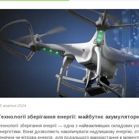
5 жовтня 2024
Технології зберігання енергії: майбутнє акумулятор
ехнології зберігання енергії — одна з найважливіших складових ус
нергетики. Вони дозволяють накопичувати надлишкову енергію, от
онячна чи вітрова енергія, для подальшого використання в моменти