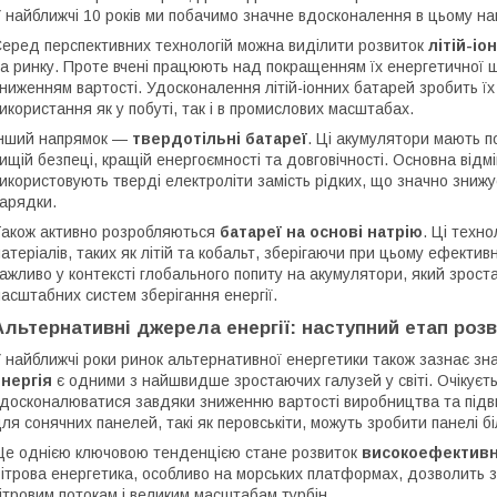
 найближчі 10 років ми побачимо значне вдосконалення в цьому на
еред перспективних технологій можна виділити розвиток
літій-іо
а ринку. Проте вчені працюють над покращенням їх енергетичної щ
ниженням вартості. Удосконалення літій-іонних батарей зробить 
икористання як у побуті, так і в промислових масштабах.
нший напрямок —
твердотільні батареї
. Ці акумулятори мають по
ищій безпеці, кращій енергоємності та довговічності. Основна відм
икористовують тверді електроліти замість рідких, що значно знижує
арядки.
акож активно розробляються
батареї на основі натрію
. Ці техн
атеріалів, таких як літій та кобальт, зберігаючи при цьому ефектив
ажливо у контексті глобального попиту на акумулятори, який зрост
асштабних систем зберігання енергії.
Альтернативні джерела енергії: наступний етап розв
 найближчі роки ринок альтернативної енергетики також зазнає зна
нергія
є одними з найшвидше зростаючих галузей у світі. Очікуєт
досконалюватися завдяки зниженню вартості виробництва та підв
ля сонячних панелей, такі як перовськіти, можуть зробити панелі
е однією ключовою тенденцією стане розвиток
високоефективн
ітрова енергетика, особливо на морських платформах, дозволить з
ітровим потокам і великим масштабам турбін.