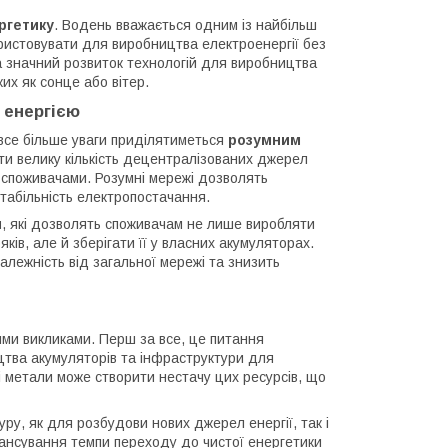
ргетику
. Водень вважається одним із найбільш
ористовувати для виробництва електроенергії без
на значний розвиток технологій для виробництва
их як сонце або вітер.
і енергією
 все більше уваги приділятиметься
розумним
вати велику кількість децентралізованих джерел
і споживачами. Розумні мережі дозволять
стабільність електропостачання.
м
, які дозволять споживачам не лише виробляти
ів, але й зберігати її у власних акумуляторах.
лежність від загальної мережі та знизить
ими викликами. Перш за все, це питання
цтва акумуляторів та інфраструктури для
сні метали може створити нестачу цих ресурсів, що
ру, як для розбудови нових джерел енергії, так і
нансування темпи переходу до чистої енергетики