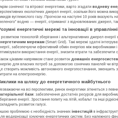
крім сонячної та вітрової енергетики, варто згадати
водневу ене
ерспективних екологічних джерел енергії, оскільки його можна вик
икидів вуглекислого газу. Прогнози на наступні 10 років вказують 
зеленого" водню — енергії, отриманої з відновлюваних джерел, так
Розумні енергетичні мережі та інновації в управлінн
 розвитком технологій зберігання і альтернативних джерел енергії
енергетичним мережам
(Smart Grid). Такі мережі здатні інтегру
нергії, забезпечуючи ефективний обмін енергією між виробниками 
птимізувати використання енергії, знизити втрати та забезпечити 
акож цікавим напрямком стане розвиток
домашніх енергосисте
нергію для власних потреб за допомогою сонячних панелей чи вітряк
е створить можливість автономного енергопостачання, зменшить за
итрати на електроенергію.
Виклики на шляху до енергетичного майбутнього
езважаючи на всі перспективи, ринок енергетики зіткнеться з певн
атеріальної бази
: забезпечення достатніх ресурсів для виробни
берігання енергії. Зростання попиту на літій, кобальт та інші рідкі
складнить розвиток галузі.
ншою проблемою є необхідність значних
інвестицій
в інфраструкту
ля модернізації існуючих енергетичних систем. Без належного фі